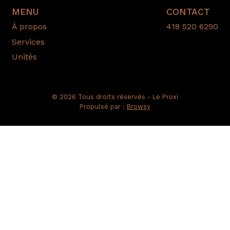
MENU
CONTACT
À propos
418 520 6290
Services
Unités
© 2026 Tous droits réservés - Le Proxi
Propulsé par :
Browsy