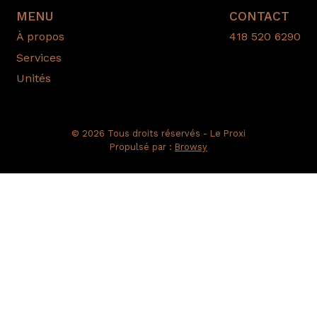
MENU
CONTACT
À propos
418 520 6290
Services
Unités
© 2026 Tous droits réservés - Le Proxi
Propulsé par :
Browsy