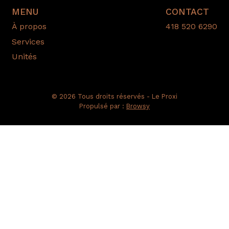
MENU
CONTACT
À propos
418 520 6290
Services
Unités
© 2026 Tous droits réservés - Le Proxi
Propulsé par :
Browsy